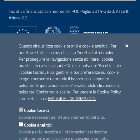
Iniziativa finanziata con risorse del POC Puglia 2014-2020. Asse II.
Azione 2.3.
Questo sito utilizza cookie tecnici e cookie analitici. Per
CONTATTI E INDIRIZZI
accettare tutti i cookie, clicca su 'Accetta tutti i cookie'.
Lungomare N. Sauro, 33 - 70121 Bari
Per proseguire la navigazione senza abilitare i cookie
Via G. Gentile, 52 - 70126 Bari
analitici clicca sul pulsante 'X' o sul pulsante 'Accetta solo
i cookie tecnici'. Puoi gestire le tue preferenze sui cookie
ASSISTENZA TECNICA
in ogni momento riaprendo il banner con l'apposito
Email: assistenza_egov@regione.puglia.it
pulsante 'Impostazioni cookie' e salvandole cliccando sul
pulsante 'Conferma le scelte'. Per vedere la Cookie Policy
Elenco PEC
completa, clicca
MAGGIORI INFORMAZIONI
Rubrica
Cookie tecnici
Cookie necessari per il funzionamento del sito.
SEGUICI SU
Cookie analitici
Facebook
X
Youtube
Instagram
Cookie per la raccolta di informazioni statistiche
relativamente agli accessi e navigazione sul sito.